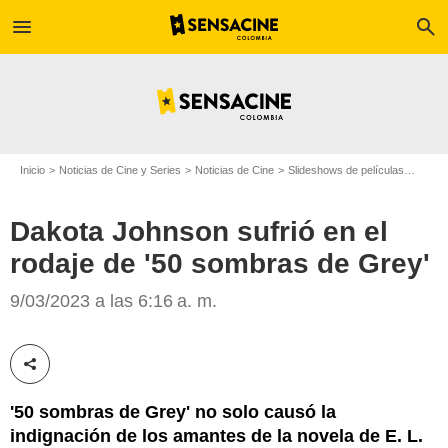
menu
search
Inicio
Noticias de Cine y Series
Noticias de Cine
Slideshows de películas
Dakot
Dakota Johnson sufrió en el
rodaje de '50 sombras de Grey'
9/03/2023 a las 6:16 a. m.
SensaCine Latam
Compartir esta noticia
'50 sombras de Grey' no solo causó la
indignación de los amantes de la novela de E. L.