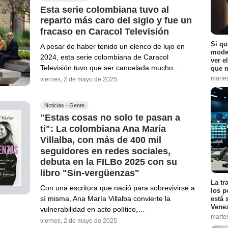
Esta serie colombiana tuvo al
reparto más caro del siglo y fue un
fracaso en Caracol Televisión
Si qu
A pesar de haber tenido un elenco de lujo en
moder
2024, esta serie colombiana de Caracol
ver e
Televisión tuvo que ser cancelada mucho…
que n
marte
viernes, 2 de mayo de 2025
Noticias - Gente
"Estas cosas no solo te pasan a
ti": La colombiana Ana María
Villalba, con más de 400 mil
seguidores en redes sociales,
debuta en la FILBo 2025 con su
libro "Sin-vergüenzas"
La tr
Con una escritura que nació para sobrevivirse a
los p
sí misma, Ana María Villalba convierte la
está 
Vene
vulnerabilidad en acto político,…
marte
viernes, 2 de mayo de 2025