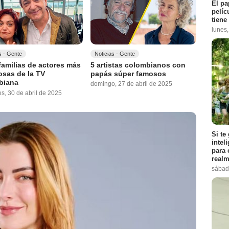
El pa
pelíc
tiene
lunes
s - Gente
Noticias - Gente
familias de actores más
5 artistas colombianos con
sas de la TV
papás súper famosos
biana
domingo, 27 de abril de 2025
s, 30 de abril de 2025
Si te
intel
para 
realm
sábad