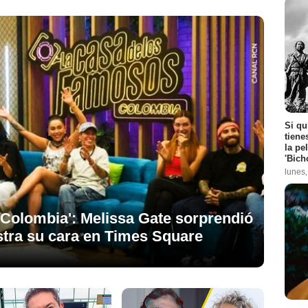
Si qu
tiene
la pe
'Bich
lunes
 Colombia': Melissa Gate sorprendió
stra su cara en Times Square